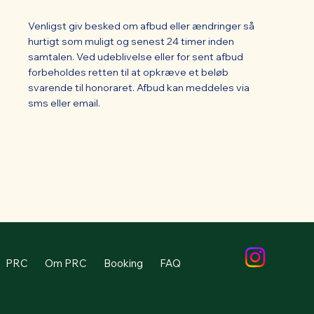
Venligst giv besked om afbud eller ændringer så
hurtigt som muligt og senest 24 timer inden
samtalen. Ved udeblivelse eller for sent afbud
forbeholdes retten til at opkræve et beløb
svarende til honoraret. Afbud kan meddeles via
sms eller email.
PRC
Om PRC
Booking
FAQ
Privatlivspolitik
Kont