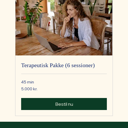
Terapeutisk Pakke (6 sessioner)
45 min
5.000
5.000 kr.
danske
kroner
Bestil nu