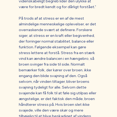
videnskabeligt begreb lider den ulykke at
være for bredt kendt og for dårligt forstået."
På trods af at stress er en af de mest
almindelige menneskelige oplevelser, er det
overraskende svært at definere. Forskere
siger, at stress er en kraft eller begivenhed,
der forringer normal stabilitet, balance eller
funktion. Følgende eksempel kan gøre
stress lettere at forstå. Stress fra en stærk
vind kan ændre balancen i en hængebro, så
broen svinger fra side til side. Normalt
bemærker folk, der kører over broen, ikke
engang den blide svajning af den. Også
selvom, når vinden tiltager, bliver broens
svajning tydeligt for alle. Selvom dette
svajende kan få folk til at føle sig utilpas eller
ængstelige, er det faktisk den måde, broen
håndterer stress på. Hvis broen slet ikke
svajede, ville den være skør og mere
tilbøjelig til at blive beskadiget af vindens