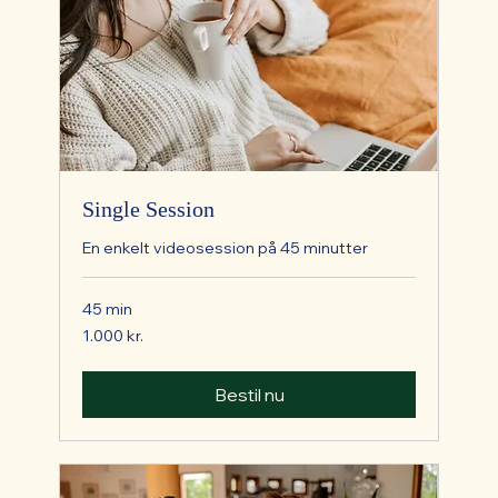
Single Session
En enkelt videosession på 45 minutter
45 min
1.000
1.000 kr.
danske
kroner
Bestil nu